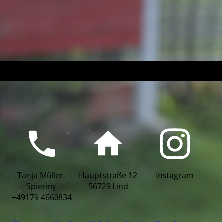
Tanja Müller-
Hauptstraße 12
Instagram
Spiering
56729 Lind
+49179 4660834